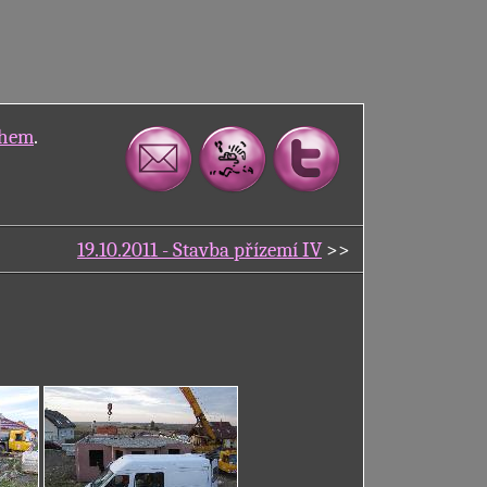
ahem
.
19.10.2011 - Stavba přízemí IV
>>