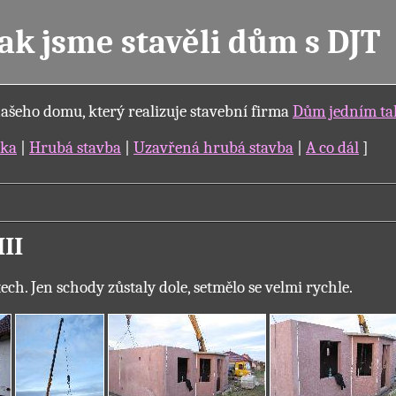
Jak jsme stavěli dům s DJT
našeho domu, který realizuje stavební firma
Dům jedním t
ska
|
Hrubá stavba
|
Uzavřená hrubá stavba
|
A co dál
]
III
ech. Jen schody zůstaly dole, setmělo se velmi rychle.